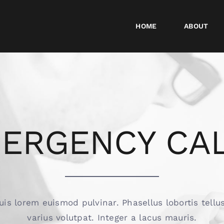
HOME
ABOUT
ERGENCY CA
quis lorem euismod pulvinar. Phasellus lobortis tell
varius volutpat. Integer a lacus mauris.