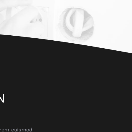
N
lorem euismod