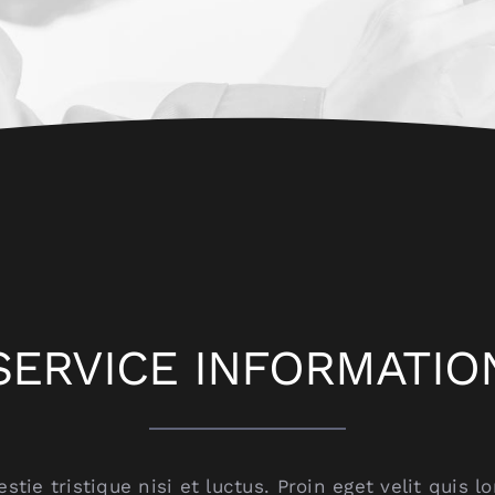
SERVICE INFORMATIO
stie tristique nisi et luctus. Proin eget velit quis 